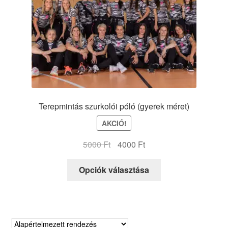
ki
Terepmintás szurkolói póló (gyerek méret)
AKCIÓ!
Original
Current
5000
Ft
4000
Ft
price
price
Ennek
was:
is:
Opciók választása
a
5000 Ft.
4000 Ft.
terméknek
több
variációja