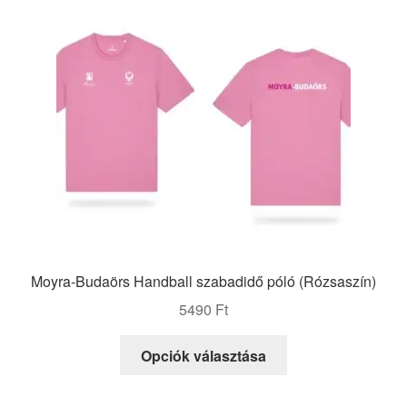
változatok
a
termékoldalon
választhatók
ki
Moyra-Budaörs Handball szabadidő póló (Rózsaszín)
5490
Ft
Ennek
Opciók választása
a
terméknek