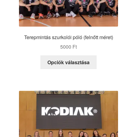
Terepmintás szurkolói póló (felnőtt méret)
5000
Ft
Ennek
Opciók választása
a
terméknek
több
variációja
van.
A
változatok
a
termékoldalon
választhatók