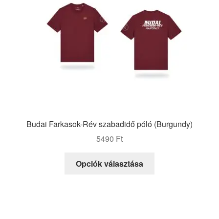
Budai Farkasok-Rév szabadidő póló (Burgundy)
5490
Ft
Ennek
Opciók választása
a
terméknek
több
variációja