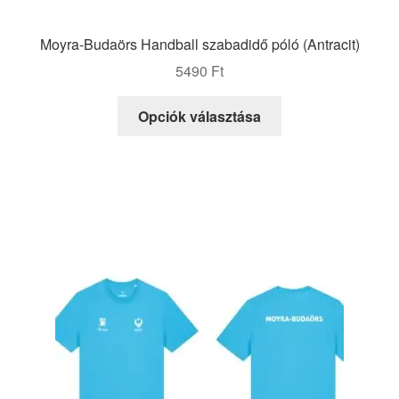
Moyra-Budaörs Handball szabadidő póló (Antracit)
5490
Ft
Ennek
Opciók választása
a
terméknek
több
variációja
van.
A
változatok
a
termékoldalon
választhatók
ki