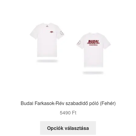
van.
A
változatok
a
termékoldalon
választhatók
ki
Budai Farkasok-Rév szabadidő póló (Fehér)
5490
Ft
Ennek
Opciók választása
a