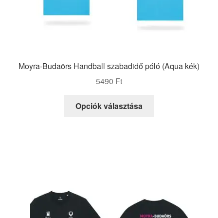
Moyra-Budaörs Handball szabadidő póló (Aqua kék)
5490
Ft
Ennek
Opciók választása
a
terméknek
több
variációja
van.
A
változatok
a
termékoldalon