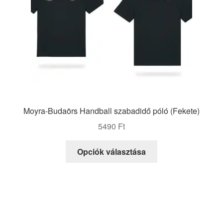
választhatók
ki
Moyra-Budaörs Handball szabadidő póló (Fekete)
5490
Ft
Ennek
Opciók választása
a
terméknek
több
variációja
van.
A