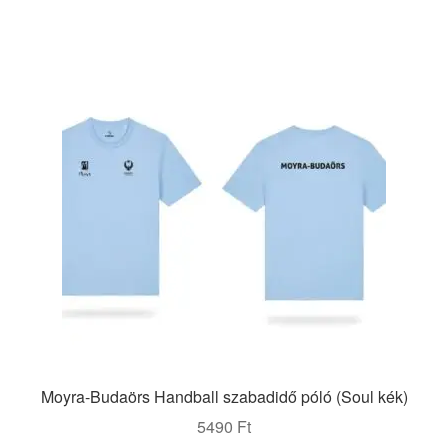
több
variációja
van.
A
változatok
a
termékoldalon
választhatók
ki
Moyra-Budaörs Handball szabadidő póló (Soul kék)
5490
Ft